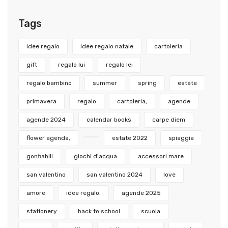
Tags
idee regalo
idee regalo natale
cartoleria
gift
regalo lui
regalo lei
regalo bambino
summer
spring
estate
primavera
regalo
cartoleria,
agende
agende 2024
calendar books
carpe diem
flower agenda,
estate 2022
spiaggia
gonfiabili
giochi d'acqua
accessori mare
san valentino
san valentino 2024
love
amore
idee regalo.
agende 2025
stationery
back to school
scuola