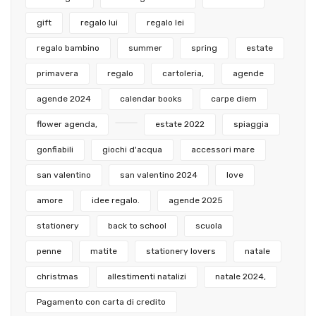
gift
regalo lui
regalo lei
regalo bambino
summer
spring
estate
primavera
regalo
cartoleria,
agende
agende 2024
calendar books
carpe diem
flower agenda,
estate 2022
spiaggia
gonfiabili
giochi d'acqua
accessori mare
san valentino
san valentino 2024
love
amore
idee regalo.
agende 2025
stationery
back to school
scuola
penne
matite
stationery lovers
natale
christmas
allestimenti natalizi
natale 2024,
Pagamento con carta di credito