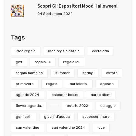
Scopri Gli Espositori Mood Halloween!
04 September 2024
Tags
idee regalo
idee regalo natale
cartoleria
gift
regalo lui
regalo lei
regalo bambino
summer
spring
estate
primavera
regalo
cartoleria,
agende
agende 2024
calendar books
carpe diem
flower agenda,
estate 2022
spiaggia
gonfiabili
giochi d'acqua
accessori mare
san valentino
san valentino 2024
love